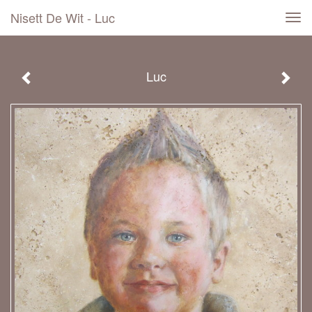
Nisett De Wit - Luc
Tog
navi
Luc