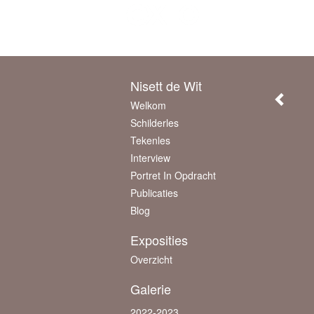
Beheer je site
of
maak een gratis account 
Nisett de Wit
Welkom
Schilderles
Tekenles
Interview
Portret In Opdracht
Publicaties
Blog
Exposities
Overzicht
Galerie
2022-2023